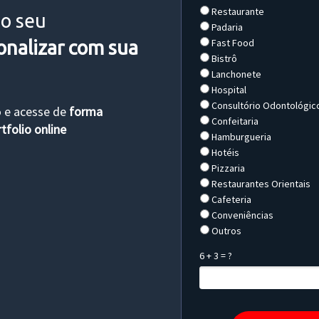
Restaurante
 o seu
Padaria
Fast Food
onalizar com sua
Bistrô
Lanchonete
Hospital
Consultório Odontológic
o e acesse de
forma
Confeitaria
tfolio online
Hamburgueria
Hotéis
Pizzaria
Restaurantes Orientais
Cafeteria
Conveniências
Outros
6 + 3 = ?